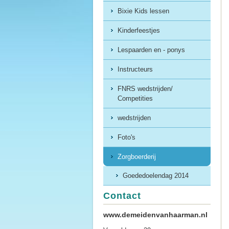
Bixie Kids lessen
Kinderfeestjes
Lespaarden en - ponys
Instructeurs
FNRS wedstrijden/
Competities
wedstrijden
Foto's
Zorgboerderij
Goededoelendag 2014
Contact
www.demeidenvanhaarman.nl