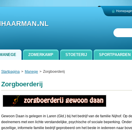
Homepagi
nhaarman.nl
MANEGE
ZOMERKAMP
STOETERIJ
SPORTPAARDEN
CONTACT
Startpagina
>
Manege
>
Zorgboerderij
Zorgboerderij
Gewoon Daan is gelegen in Laren (Gld.) bij het bedrijf van de familie Nijhof.
Op de
deelnemers met een lichte verstandelijke, psychische of sociale beperking. Onder 
gezellige, informele familie bedrijf geprobeerd om het beste in iedereen naar bov