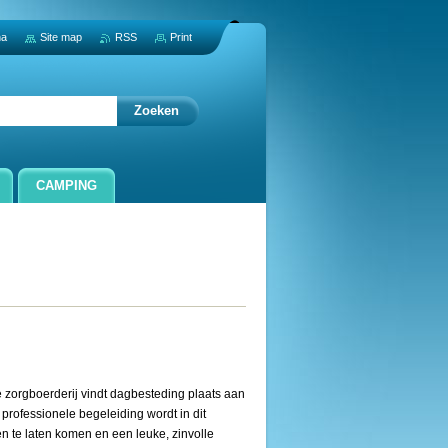
na
Site map
RSS
Print
CAMPING
 zorgboerderij vindt dagbesteding plaats aan
professionele begeleiding wordt in dit
en te laten komen en een leuke, zinvolle