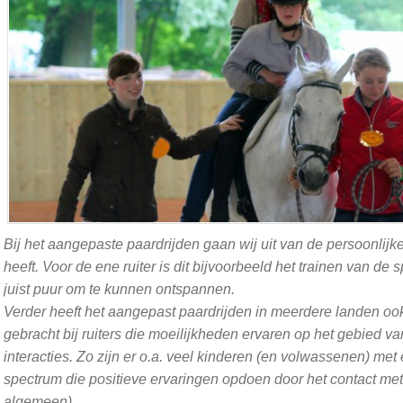
Bij het aangepaste paardrijden gaan wij uit van de persoonlij
heeft. Voor de ene ruiter is dit bijvoorbeeld het trainen van de 
juist puur om te kunnen ontspannen.
Verder heeft het aangepast paardrijden in meerdere landen ook
gebracht bij ruiters die moeilijkheden ervaren op het gebied v
interacties. Zo zijn er o.a. veel kinderen (en volwassenen) met 
spectrum die positieve ervaringen opdoen door het contact met
algemeen).