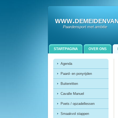
www.demeidenva
Paardensport met ambitie
STARTPAGINA
OVER ONS
ZORGBOERDERIJ GEWOON DAAN
Agenda
Paard- en ponyrijden
Buitenritten
Cavalle Manuel
Poets / opzadellessen
Smaakvol stappen