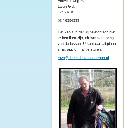
Verwoldsweg 29
Laren Gld.
7245 VW
06 18034099
Het kan zijn dat wij telefonisch niet
te bereiken zijn, dit ivm verstoring
van de lessen. U kunt dan altijd een
sms, app of mailtje sturen.
mvh@deme
idenvanh
aarman.n
l