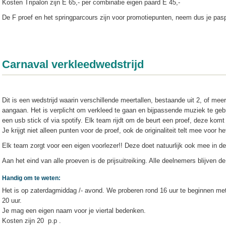
Kosten Tripalon zijn E 65,- per combinatie eigen paard E 45,-
De F proef en het springparcours zijn voor promotiepunten, neem dus je pas
Carnaval verkleedwedstrijd
Dit is een wedstrijd waarin verschillende meertallen, bestaande uit 2, of meerd
aangaan. Het is verplicht om verkleed te gaan en bijpassende muziek te ge
een usb stick of via spotify. Elk team rijdt om de beurt een proef, deze kom
Je krijgt niet alleen punten voor de proef, ook de originaliteit telt mee voor he
Elk team zorgt voor een eigen voorlezer!! Deze doet natuurlijk ook mee in de 
Aan het eind van alle proeven is de prijsuitreiking. Alle deelnemers blijven
Handig om te weten:
Het is op zaterdagmiddag /- avond. We proberen rond 16 uur te beginnen met h
20 uur.
Je mag een eigen naam voor je viertal bedenken.
Kosten zijn 20 p.p .