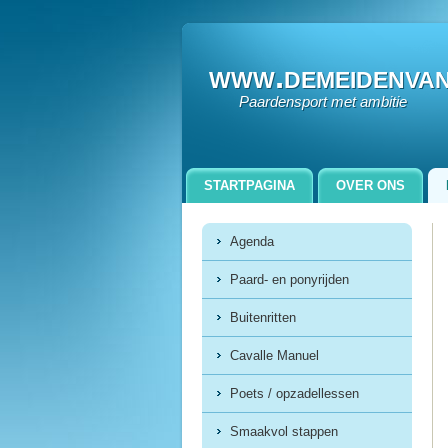
www.demeidenva
Paardensport met ambitie
STARTPAGINA
OVER ONS
ZORGBOERDERIJ GEWOON DAAN
Agenda
Paard- en ponyrijden
Buitenritten
Cavalle Manuel
Poets / opzadellessen
Smaakvol stappen