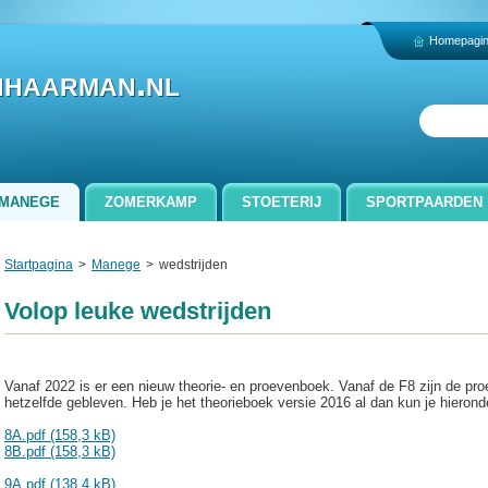
Homepagi
nhaarman.nl
MANEGE
ZOMERKAMP
STOETERIJ
SPORTPAARDEN
CONTACT
Startpagina
>
Manege
>
wedstrijden
Volop leuke wedstrijden
Vanaf 2022 is er een nieuw theorie- en proevenboek. Vanaf de F8 zijn de pro
hetzelfde gebleven. Heb je het theorieboek versie 2016 al dan kun je hiero
8A.pdf (158,3 kB)
8B.pdf (158,3 kB)
9A.pdf (138,4 kB)