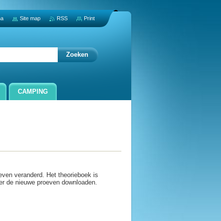
na
Site map
RSS
Print
CAMPING
even veranderd. Het theorieboek is
nder de nieuwe proeven downloaden.