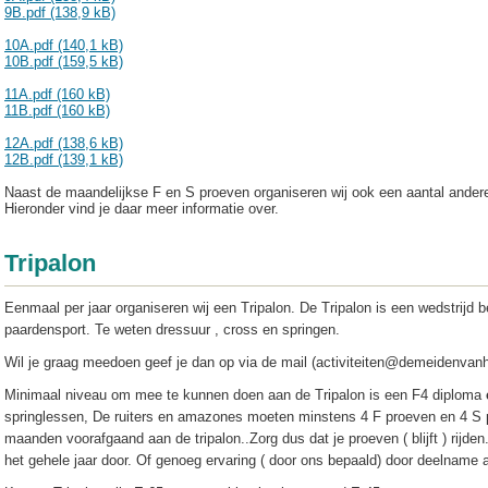
9B.pdf (138,9 kB)
10A.pdf (140,1 kB)
10B.pdf (159,5 kB)
11A.pdf (160 kB)
11B.pdf (160 kB)
12A.pdf (138,6 kB)
12B.pdf (139,1 kB)
Naast de maandelijkse F en S proeven organiseren wij ook een aantal ander
Hieronder vind je daar meer informatie over.
Tripalon
Eenmaal per jaar organiseren wij een Tripalon. De Tripalon is een wedstrijd 
paardensport. Te weten dressuur , cross en springen.
Wil je graag meedoen geef je dan op via de mail (activiteiten@demeidenvanh
Minimaal niveau om mee te kunnen doen aan de Tripalon is een F4 diploma
springlessen, De ruiters en amazones moeten minstens 4 F proeven en 4 S 
maanden voorafgaand aan de tripalon..Zorg dus dat je proeven ( blijft ) rijde
het gehele jaar door. Of genoeg ervaring ( door ons bepaald) door deelname 