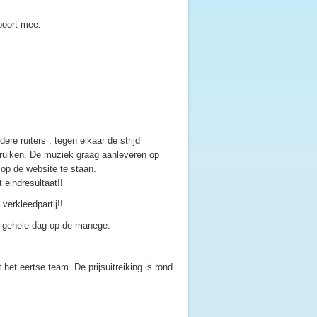
poort mee.
ere ruiters , tegen elkaar de strijd
bruiken. De muziek graag aanleveren op
t op de website te staan.
t eindresultaat!!
verkleedpartij!!
 de gehele dag op de manege.
et eertse team. De prijsuitreiking is rond