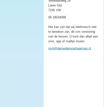
Verwoldsweg 29
Laren Gld.
7245 VW
06 18034099
Het kan zijn dat wij telefonisch niet
te bereiken zijn, dit ivm verstoring
van de lessen. U kunt dan altijd een
sms, app of mailtje sturen.
mvh@deme
idenvanh
aarman.n
l