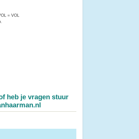
 VOL = VOL
m.
f heb je vragen stuur
anhaarman.nl