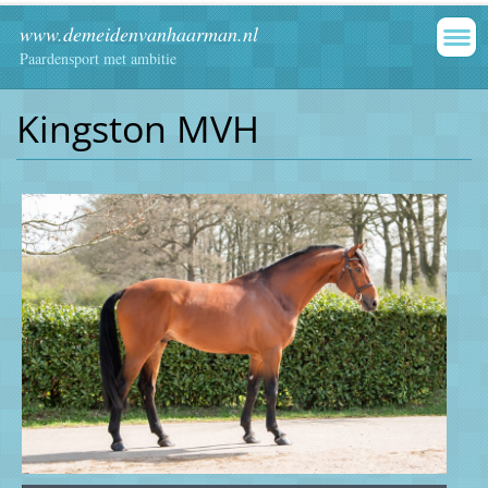
www.demeidenvanhaarman.nl
Paardensport met ambitie
Kingston MVH