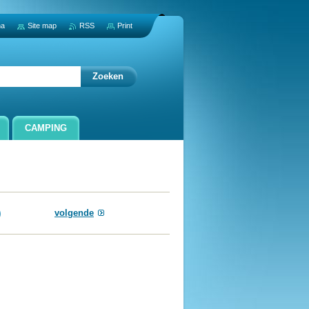
na
Site map
RSS
Print
CAMPING
volgende