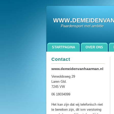
www.demeidenva
Paardensport met ambitie
STARTPAGINA
OVER ONS
ZORGBOERDERIJ GEWOON DAAN
Contact
www.demeidenvanhaarman.nl
Verwoldsweg 29
Laren Gld.
7245 VW
06 18034099
Het kan zijn dat wij telefonisch niet
te bereiken zijn, dit ivm verstoring