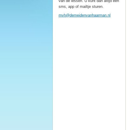
van de lessen. U kunt dan altijd een
sms, app of mailtje sturen.
mvh@deme
idenvanh
aarman.n
l