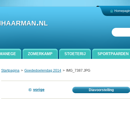
Homepagi
nhaarman.nl
MANEGE
ZOMERKAMP
STOETERIJ
SPORTPAARDEN
CONTACT
Startpagina
>
Goededoelendag 2014
>
IMG_7387.JPG
vorige
Diavoorstelling